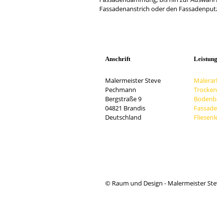
Fassadenanstrich oder den Fassadenputz 
Anschrift
Leistun
Malermeister Steve
Malerar
Pechmann
Trocke
Bergstraße 9
Bodenb
04821 Brandis
Fassad
Deutschland
Fliesen
© Raum und Design - Malermeister St