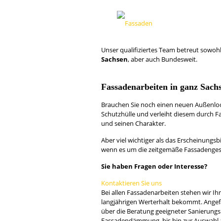
Fassaden
Raum und Design Pechmann
Unser qualifiziertes Team betreut sowohl
Sachsen
, aber auch Bundesweit.
Fassadenarbeiten in ganz Sach
Brauchen Sie noch einen neuen Außenloo
Schutzhülle und verleiht diesem durch F
und seinen Charakter.
Aber viel wichtiger als das Erscheinungsb
wenn es um die zeitgemäße Fassadenges
Sie haben Fragen oder Interesse?
Kontaktieren Sie uns
Bei allen Fassadenarbeiten stehen wir Ih
langjährigen Werterhalt bekommt. Angef
über die Beratung geeigneter Sanierungs
Fassadendämmung, bis hin zur Auswahl a